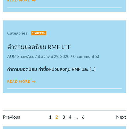
READ MORE
Categories:
บทความ
คำถามยอดนิยม RMF LTF
/
/
comment(s)
AUM ShawAcc
ธันวาคม 29, 2020
0
คำถามยอดนิยม ค่าซื้อหน่วยลงทุน RMF และ […]
READ MORE
Posts
Posts
Po
Page
2
…
Page
Page
Page
Page
Previous
1
3
4
6
Next