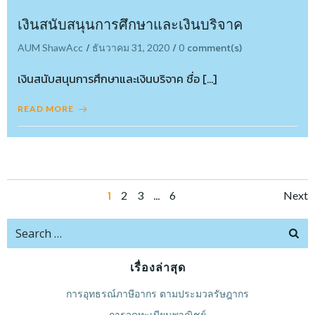
เงินสนับสนุนการศึกษาและเงินบริจาค
/
/
comment(s)
AUM ShawAcc
ธันวาคม 31, 2020
0
เงินสนับสนุนการศึกษาและเงินบริจาค ชื่อ […]
READ MORE
Posts
Po
Page
1
…
Page
Page
Page
2
3
6
Next
navigation
na
Search
for:
เรื่องล่าสุด
การอุทธรณ์ภาษีอากร ตามประมวลรัษฎากร
การจดทะเบียนพาณิชย์