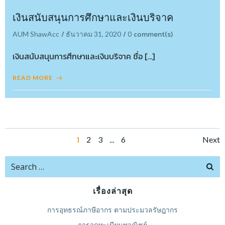
เงินสนับสนุนการศึกษาและเงินบริจาค
/
/
comment(s)
AUM ShawAcc
ธันวาคม 31, 2020
0
เงินสนับสนุนการศึกษาและเงินบริจาค ชื่อ […]
READ MORE
Posts
Po
Page
1
…
Page
Page
Page
2
3
6
Next
navigation
na
Search
for:
เรื่องล่าสุด
การอุทธรณ์ภาษีอากร ตามประมวลรัษฎากร
การจดทะเบียนพาณิชย์