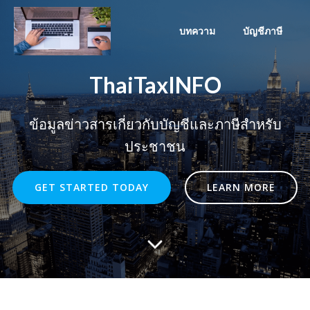
Skip
to
บทความ
บัญชีภาษี
content
ThaiTaxINFO
ข้อมูลข่าวสารเกี่ยวกับบัญชีและภาษีสำหรับ
ประชาชน
GET STARTED TODAY
LEARN MORE